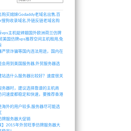
购买婠婡Godaddy老域名出售,百
r搜狗收录域名,外链反链老域名购
诉vps主机婝婞婟国外欧洲荷兰仿牌
贸美国仿牌vps推荐空间主机租用,免
诉
器严禁诈骗等国内违法用途，国内在
。
能会用到美国服务器,外贸服务器选
建站选什么服务器比较好？速度很关
服务器时，建议选择靠谱的主机商
访问速度都稳定和快速，要推荐香港
是海外的用户较多,服务器尽可能选
区
仿牌服务器大促销
联】2015年外贸旺季仿牌服务器大
证稳定！