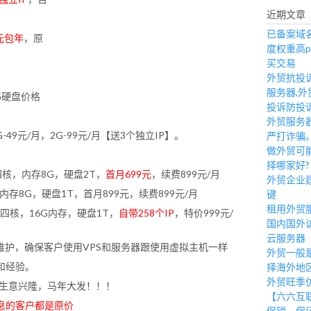
近期文章
已备案域名
元包年
，原
度权重高p
买交易
外贸抗投
服务器,外
G硬盘价格
投诉防投
外贸服务
G-49元/月，2G-99元/月【送3个独立IP】。
严打诈骗
做外贸可
择哪家好?
V2四核，内存8G，硬盘2T，
首月699元
，续费899元/月
外贸企业
核，内存8G，硬盘1T，首月899元，续费899元/月
键
租用外贸
v3四核，16G内存，硬盘1T，
自带258个IP
，特价999元/
国内国外
云服务器
维护，确保客户使用VPS和服务器跟使用虚拟主机一样
外贸一般
和经验。
择海外地
外贸旺季
年生意兴隆，马年大发！！！
【六六互
息的客户都是原价
促销。保