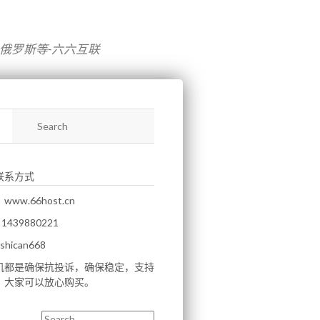
,俄罗斯等-六六互联
联系方式
ww.66host.cn
439880221
hican668
机都是确保抗投诉，确保稳定，支持
。大家可以放心购买。