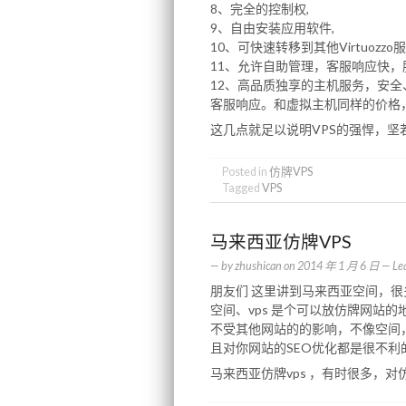
8、完全的控制权,
9、自由安装应用软件,
10、可快速转移到其他Virtuozz
11、允许自助管理，客服响应快，
12、高品质独享的主机服务，安全
客服响应。和虚拟主机同样的价格
这几点就足以说明VPS的强悍，坚
Posted in
仿牌VPS
Tagged
VPS
马来西亚仿牌VPS
— by
zhushican
on
2014 年 1 月 6 日
—
Le
朋友们 这里讲到马来西亚空间，
空间、vps 是个可以放仿牌网站的
不受其他网站的的影响，不像空间
且对你网站的SEO优化都是很不利
马来西亚仿牌vps ，有时很多，