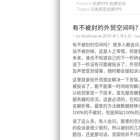
Posted in
仿牌VPS
,
仿牌空间
Tagged
马来西亚仿牌VPS
有不被封的外贸空间吗
— by
zhushican
on
2014 年 1 月 6 日
—
Le
有不被封的空间吗？ 很多人都会
站不被封掉，这是人之常情，但是
未来，谁也不知道自己的下一秒钟
说下一秒没有可能被投诉了，外贸
及声誉受到侵害，随时都会提起诉
这里就是给外贸朋友解决一下苦恼，
被投诉了，能不能第一时间给你解
以给到家说一下技术，首先服务器
服务器的状况，这是必须的，在知道
名解析等，最笨的方法做数据转移
100%的不被封，但是网站100%
说了这么多，有人会问，那里的空
的投诉是很少管的，所以被封的几
题目，还是那句话，坚固但并不代