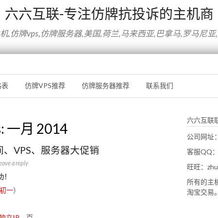
六六互联-专注仿牌抗投诉的主机商
,仿牌vps,仿牌服务器,美国,荷兰,马来西亚,巴拿马,罗马尼亚
格表
仿牌VPS推荐
仿牌服务器推荐
联系我们
六六互联
s:
一月 2014
公司网址：w
间、VPS、服务器大促销
客服QQ：1
eave a reply
旺旺：zhus
功！
所有的主
月初一
）
淘宝交易
独立IP
，百