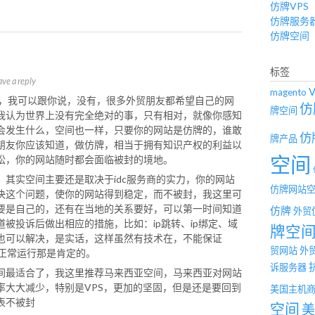
仿牌VPS
仿牌服务
仿牌空间
？
标签
ave a reply
magento
问，我可以跟你说，没有，很多外贸朋友都希望自己的网
仿
牌空间
我认为世界上没有完全绝对的事，只有相对，就像你感知
会发生什么，空间也一样，只要你的网站是仿牌的，谁敢
仿
牌产品
朋友你应该知道，做仿牌，相当于拥有知识产权的利益以
空间
讼，你的网站随时都会面临被封的境地。
其实空间主要还是取决于idc服务商的实力，你的网站
仿牌网站
决这个问题，使你的网站得到稳定，而不被封，我这里可
要是自己的，还有在当地的关系要好，可以第一时间知道
仿牌
外贸
被投诉后做出相应的措施，比如：ip跳转、ip绑定、域
牌空
也可以解决，是实话，这样虽然有技术在，不能保证
贸网站
外
的正常运行那是肯定的。
诉服务器
间最适合了，我这里推荐马来西亚空间，马来西亚对网站
率大大减少，特别是VPS，更加的坚固，但是还是要回到
美国主机
表不被封
空间
美