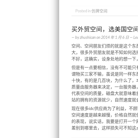
Posted in
仿牌空间
买外贸空间，选美国空
— by
zhushican
on
2014 年 1 月 6 日
—
Le
空间、空间朋友们烦的就是这个东
大，很多外贸朋友就是不知如何选
不好，这确实，设身处地的想一下
但是有一点要相信，没有不可能只
谓物买三家不输，虽说是同一样东
十快，有的是几百块，为什么了，
质量由服务器来决定，一台服务器
代表空间的质量，磁盘大就意味着
站的拥有的资源就少，自然速度就
现在很多idc供应商为了利益，不
空间速度是越来越慢，价格自然就
的表现，说实话，我要是打开一个
差别到哪里去，这样损失可不知这