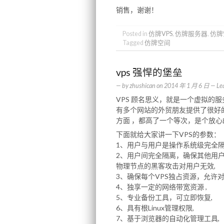
销售，谢谢！
Posted in
仿牌VPS
,
仿牌服务器
,
仿牌
Tagged
仿牌空间
vps 强悍的堡垒
— by
zhushican
on
2014 年 1 月 6 日
—
Le
VPS 顾名思义，就是一个虚拟的
有多个网站的外贸朋友提供了很好
方面 ，都高了一个等次，是个放心
下面就给大家讲一下VPS的参数：
1、用户与用户是操作系统级完全
2、用户间完全隔离，确保其他用
物理节点的黑客攻击对用户无效,
3、确保每个VPS独占资源，允许
4、独享一定的网络带宽资源 ,
5、专业备份工具，可立即恢复,
6、具有根Linux管理权限,
7、基于浏览器的自动化管理工具,