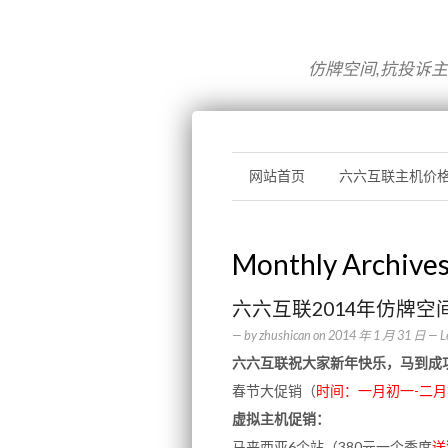
仿牌空间,抗投诉主机
网站首页
六六互联主机价
Monthly Archive
六六互联2014年仿牌空
— by
zhushican
on
2014 年 1 月 31 日
—
L
六六互联祝大家新年快乐，马到成
春节大促销（
时间：一月初一-二
虚拟主机促销：
马来西亚6个站（380元一个季度
送