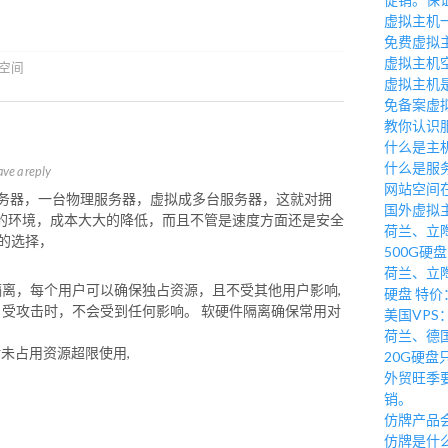
虚拟主机
免费虚拟
虚拟主机
空间
虚拟主机
免备案虚
教你认识
什么是主
什么是服
ave a reply
网站空间
服务器，一台物理服务器，虚拟成多台服务器，这就对拥
国外虚拟
的环境，成本大大的降低，而且不管是速度方面还是安全
荷兰、立陶
的选择，
500G硬盘
荷兰、立陶
隔离，每个用户可以确保独占资源，且不受其他用户影响,
硬盘 特价
户受攻击时，不会受到任何影响。 软硬件隔离确保常用对
美国VPS：
荷兰、德国
对未占用资源超限使用,
20G硬盘只
外贸旺季
销。
仿牌产品
仿牌是什