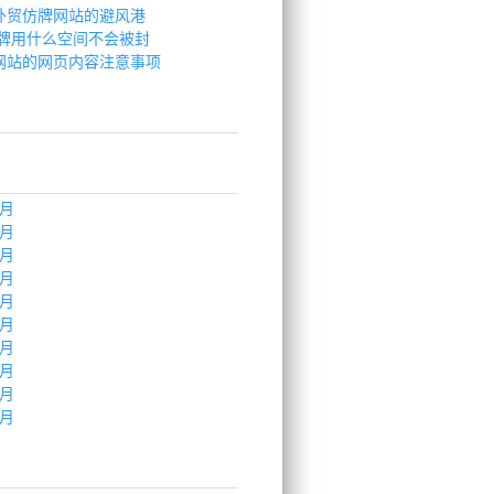
外贸仿牌网站的避风港
仿牌用什么空间不会被封
网站的网页内容注意事项
九月
五月
三月
七月
八月
五月
一月
四月
三月
二月