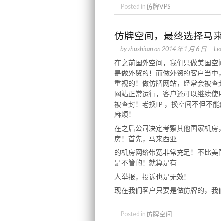
Posted in
仿牌VPS
仿牌空间，最终选择马
— by
zhushican
on
2014 年 1 月 6 日
—
Le
在之前国外空间，我们只做美国空
是做外贸的！而做外贸的客户当中
重视的！做仿牌网站，经常会被查
网站正常运行，客户还可以继续使
被查封！老换IP ，换空间不但不
麻烦！
在之后公司决定考察其他国家机房
房！首先，马来西亚
的机房网络带宽非常充足！不比美
是不管的！就算是有
人举报，投诉也是无效！
现在我们客户只要是做仿牌的，我
Posted in
仿牌空间