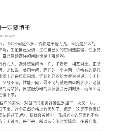
间一定要慎重
ave a reply
西，IDC公司这么多，价格是千疮万孔，差别是那么的
择啊，生怕自己受骗，生怕自己买的空间速度慢，怕服务
，自己遇到这样的问题也是个难题啊，
有有心人，选外贸空间也一样，多看看，相互对比，正所
西，比如说，美国空间，同样的一个空间，价格有的是几
本质上还是质量问题，凭我的经验给大家说说说，空间的
，型号不同，性能不同，最不同的就是磁盘的大小，这就
放的网站多，自然服务器的资源就会分割的多，而每个网
会慢下来，
顾客户的需求，对自己的服务器硬盘是加了一块又一块，
低下来，这个虽然价格上有优势了，但是，这是不负责任
网站超过了3秒，我就会关掉它，我想老外的习惯也不会
点空间钱唉，是不是，所以选空间时要慎重，多看几家。