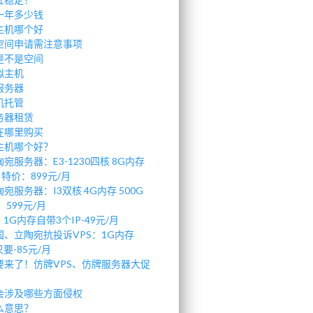
一年多少钱
主机哪个好
空间申请需注意事项
是不是空间
拟主机
服务器
机托管
务器租赁
在哪里购买
主机哪个好？
宛服务器：E3-1230四核 8G内存
 特价：899元/月
宛服务器：I3双核 4G内存 500G
：599元/月
1G内存自带3个IP-49元/月
、立陶宛抗投诉VPS：1G内存
要-85元/月
要来了！仿牌VPS、仿牌服务器大促
会涉及哪些方面侵权
么意思？