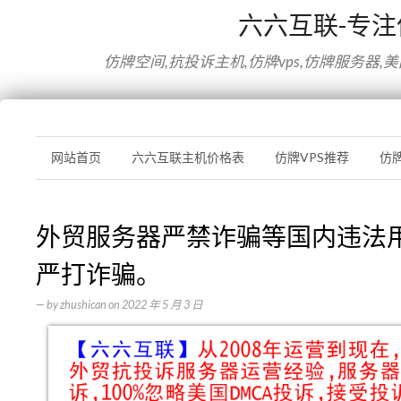
六六互联-专
仿牌空间,抗投诉主机,仿牌vps,仿牌服务器,
网站首页
六六互联主机价格表
仿牌VPS推荐
仿
外贸服务器严禁诈骗等国内违法
严打诈骗。
— by
zhushican
on
2022 年 5 月 3 日