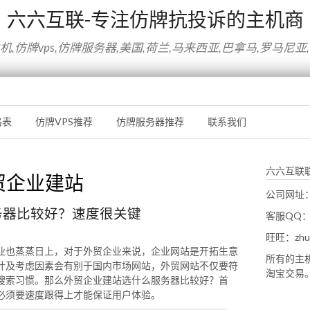
六六互联-专注仿牌抗投诉的主机商
,仿牌vps,仿牌服务器,美国,荷兰,马来西亚,巴拿马,罗马尼亚
格表
仿牌VPS推荐
仿牌服务器推荐
联系我们
六六互联
贸企业建站
公司网址：w
务器比较好？速度很关键
客服QQ：1
旺旺：zhus
业也蒸蒸日上，对于外贸企业来说，企业网站是开拓生意
所有的主
计及考虑因素会有别于国内市场网站，外贸网站不仅要符
淘宝交易
搜索习惯。那么外贸企业建站选什么服务器比较好？首
必须要速度跟得上才能保证用户体验。