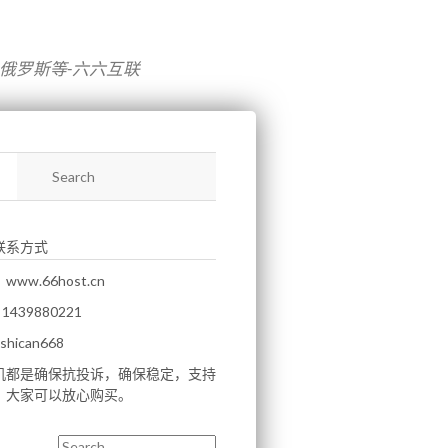
,俄罗斯等-六六互联
联系方式
ww.66host.cn
439880221
hican668
机都是确保抗投诉，确保稳定，支持
。大家可以放心购买。