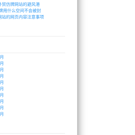
外贸仿牌网站的避风港
仿牌用什么空间不会被封
网站的网页内容注意事项
九月
五月
三月
七月
八月
五月
一月
四月
三月
二月