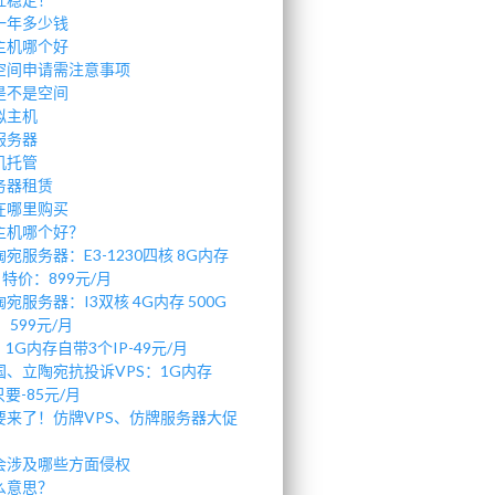
一年多少钱
主机哪个好
空间申请需注意事项
是不是空间
拟主机
服务器
机托管
务器租赁
在哪里购买
主机哪个好？
宛服务器：E3-1230四核 8G内存
 特价：899元/月
宛服务器：I3双核 4G内存 500G
：599元/月
1G内存自带3个IP-49元/月
、立陶宛抗投诉VPS：1G内存
要-85元/月
要来了！仿牌VPS、仿牌服务器大促
会涉及哪些方面侵权
么意思？