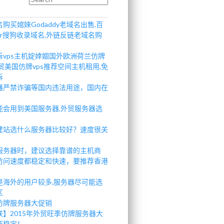
购买婠婡Godaddy老域名出售,百
r搜狗收录域名,外链反链老域名购
诉vps主机婝婞婟国外欧洲荷兰仿牌
贸美国仿牌vps推荐空间主机租用,免
诉
器严禁诈骗等国内违法用途，国内在
。
能会用到美国服务器,外贸服务器选
建站选什么服务器比较好？速度很关
服务器时，建议选择靠谱的主机商
访问速度都稳定和快速，要推荐香港
是海外的用户较多,服务器尽可能选
区
仿牌服务器大促销
联】2015年外贸旺季仿牌服务器大
证稳定！