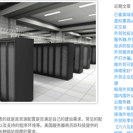
近期文章
已备案域名
度权重高p
买交易
外贸抗投
服务器,外
投诉防投
外贸服务
严打诈骗
做外贸可
择哪家好?
外贸企业
键
租用外贸
国内国外
云服务器
外贸一般
择海外地
虑的就是其资源配置是否满足自己的建站需求，常见的配
外贸旺季
量以及支持的程序环境等。美国服务器商员跃科技提供的
【六六互
各种网站规模的需求。
促销。保