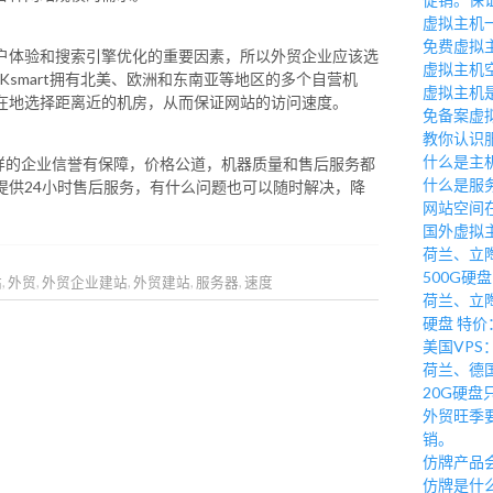
虚拟主机
免费虚拟
户体验和搜索引擎优化的重要因素，所以外贸企业应该选
虚拟主机
Ksmart拥有北美、欧洲和东南亚等地区的多个自营机
虚拟主机
在地选择距离近的机房，从而保证网站的访问速度。
免备案虚
教你认识
什么是主
这样的企业信誉有保障，价格公道，机器质量和售后服务都
什么是服
提供24小时售后服务，有什么问题也可以随时解决，降
网站空间
国外虚拟
荷兰、立陶
500G硬盘
站
,
外贸
,
外贸企业建站
,
外贸建站
,
服务器
,
速度
荷兰、立陶
硬盘 特价
美国VPS：
荷兰、德国
20G硬盘只
外贸旺季
销。
仿牌产品
仿牌是什