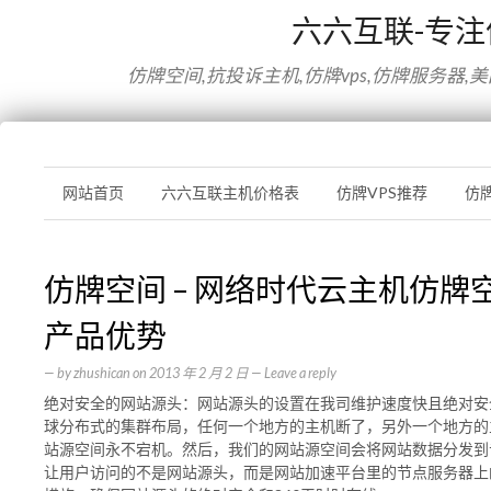
六六互联-专
仿牌空间,抗投诉主机,仿牌vps,仿牌服务器,
网站首页
六六互联主机价格表
仿牌VPS推荐
仿
仿牌空间 – 网络时代云主机仿牌
产品优势
— by
zhushican
on
2013 年 2 月 2 日
—
Leave a reply
绝对安全的网站源头：网站源头的设置在我司维护速度快且绝对安
球分布式的集群布局，任何一个地方的主机断了，另外一个地方的
站源空间永不宕机。然后，我们的网站源空间会将网站数据分发到
让用户访问的不是网站源头，而是网站加速平台里的节点服务器上